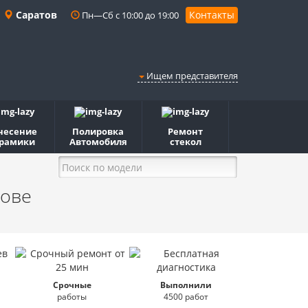
Саратов
Контакты
Пн—Сб с 10:00 до 19:00
Ищем представителя
несение
Полировка
Ремонт
рамики
Автомобиля
стекол
тове
Срочные
Выполнили
работы
4500 работ