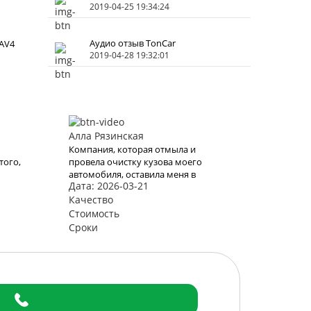
2019-04-25 19:34:24
Аудио отзыв TonCar
AV4
2019-04-28 19:32:01
Алла Рязинская
Компания, которая отмыла и
того,
провела очистку кузова моего
автомобиля, оставила меня в
Дата: 2026-03-21
е
полном восторге! Результат
превзошел все мои ожидания.
Качество
Теперь моя машина выглядит так,
Стоимость
.
словно только что сошла с
Сроки
и
конвейера.
ьшое