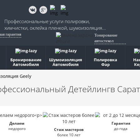
Профессиональные услуги полировки,
химчистки, оклейка пленкой, шумоизоляция...
ная гарантия
Тонирование
автостекол
Бронирование
Шумоизоляция
Полировка
На
Автомобиля
Автомобиля
Фар
Ке
золяция Geely
офессиональный Детейлинг
в Сара
Делаем
Гарантия
недорого
до года
Стаж мастеров
более 10 лет