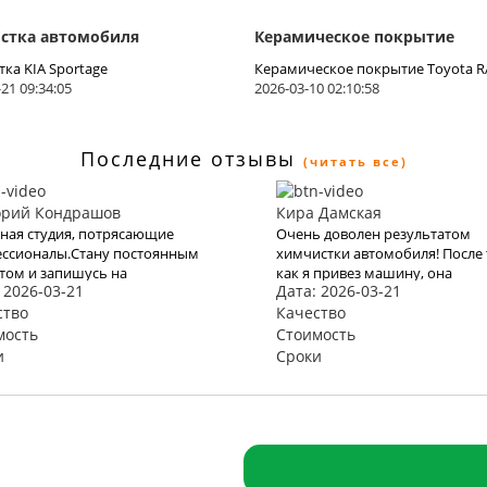
стка автомобиля
Керамическое покрытие
ка KIA Sportage
Керамическое покрытие Toyota R
21 09:34:05
2026-03-10 02:10:58
Последние отзывы
(читать все)
орий Кондрашов
Кира Дамская
ная студия, потрясающие
Очень доволен результатом
ссионалы.Стану постоянным
химчистки автомобиля! После 
том и запишусь на
как я привез машину, она
 2026-03-21
Дата: 2026-03-21
ейшие «процедуры»
преобразилась вновь. Кожаны
ство
сиденья стали мягкими и
Качество
приятными на ощупь, а салон
мость
Стоимость
наполнился приятным запахом
и
Сроки
Теперь моя машина выглядит 
чувствует себя как новая! Бол
спасибо за профессиональную
работу!