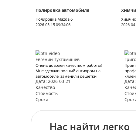
Полировка автомобиля
Химчи
Полировка Mazda 6
Химчист
2026-05-15 09:34:06
2026-04-
Евгений Туктамишев
Григ
Очень доволен качеством работы!
Прият
Мне сделали полный антихром на
профе
автомобиле, заменили решетки
клиен
Дата: 2026-03-21
Дата:
радиатора и покрыли его жидким
дальн
стеклом. Результат просто
Качество
Каче
потрясающий!
Стоимость
Стои
Сроки
Срок
Нас найти легко