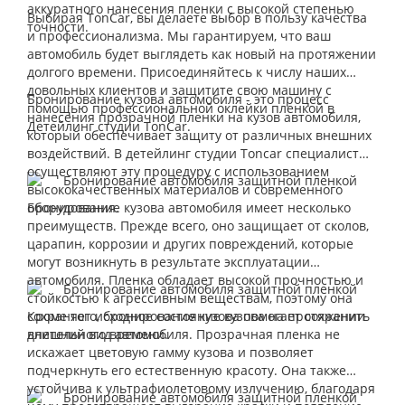
аккуратного нанесения пленки с высокой степенью
Выбирая TonCar, вы делаете выбор в пользу качества
точности.
и профессионализма. Мы гарантируем, что ваш
автомобиль будет выглядеть как новый на протяжении
долгого времени. Присоединяйтесь к числу наших
довольных клиентов и защитите свою машину с
Бронирование кузова автомобиля - это процесс
помощью профессиональной оклейки пленкой в
нанесения прозрачной пленки на кузов автомобиля,
Детейлинг студии TonCar.
который обеспечивает защиту от различных внешних
воздействий. В детейлинг студии Toncar специалисты
осуществляют эту процедуру с использованием
высококачественных материалов и современного
оборудования.
Бронирование кузова автомобиля имеет несколько
преимуществ. Прежде всего, оно защищает от сколов,
царапин, коррозии и других повреждений, которые
могут возникнуть в результате эксплуатации
автомобиля. Пленка обладает высокой прочностью и
стойкостью к агрессивным веществам, поэтому она
сохраняет исходное состояние кузова на протяжении
Кроме того, бронирование кузова помогает сохранить
длительного времени.
внешний вид автомобиля. Прозрачная пленка не
искажает цветовую гамму кузова и позволяет
подчеркнуть его естественную красоту. Она также
устойчива к ультрафиолетовому излучению, благодаря