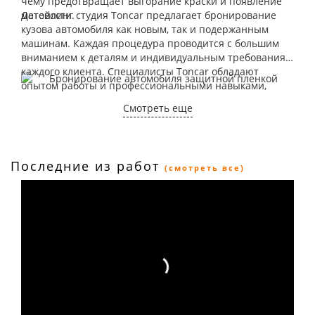
чему предотвращает выгорание краски и появление
матовости.
Детейлинг студия Toncar предлагает бронирование
кузова автомобиля как новым, так и подержанным
машинам. Каждая процедура проводится с большим
вниманием к деталям и индивидуальным требованиям
каждого клиента. Специалисты Toncar обладают
опытом работы и профессиональными навыками,
поэтому обеспечивают качественное и надежное
Смотреть еще
бронирование кузова автомобиля.
Последние из работ
(смотреть все)