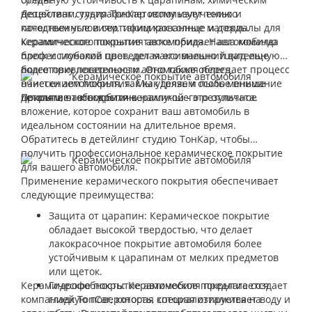
веществам, ультрафиолетовому излучению и
Детейлинг студия ТонКар использует только
погодным условиям, таким как солнце и дождь.
качественные и сертифицированные материалы для
Керамическое покрытие также придает автомобилю
керамического покрытия автомобиля. Наша команда
блеск и глубокий цвет, делая его внешний вид еще
профессионалов проведет максимально тщательную
более привлекательным. Оно также облегчает процесс
подготовку поверхности автомобиля перед
очистки автомобиля, так как грязь и пыль меньше
нанесением покрытия. Мы уделяем особое внимание
прилипают к покрытию.
деталям, чтобы достичь наилучшего результата.
Покрытие автомобиля керамикой - это отличное
вложение, которое сохранит ваш автомобиль в
идеальном состоянии на длительное время.
Обратитесь в детейлинг студию ТонКар, чтобы
получить профессиональное керамическое покрытие
для вашего автомобиля.
Применение керамического покрытия обеспечивает
следующие преимущества:
Защита от царапин: Керамическое покрытие
обладает высокой твердостью, что делает
лакокрасочное покрытие автомобиля более
устойчивым к царапинам от мелких предметов
или щеток.
Керамическое покрытие автомобиля предлагается
Гидрофобность: Керамическое покрытие создает
компанией TonCar, которая специализируется на
гладкую поверхность, которая отталкивает воду и