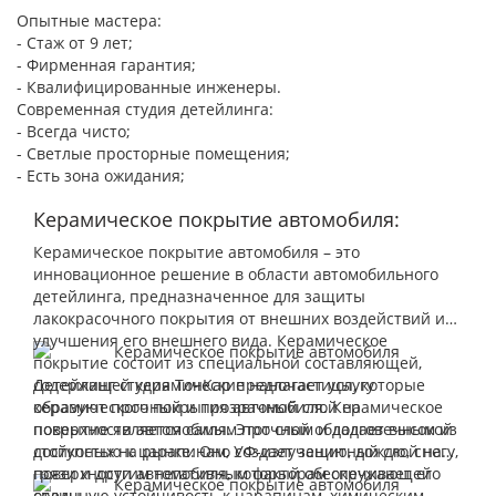
Опытные мастера:
- Стаж от 9 лет;
- Фирменная гарантия;
- Квалифицированные инженеры.
Современная студия детейлинга:
- Всегда чисто;
- Светлые просторные помещения;
- Есть зона ожидания;
Керамическое покрытие автомобиля:
Керамическое покрытие автомобиля – это
инновационное решение в области автомобильного
детейлинга, предназначенное для защиты
лакокрасочного покрытия от внешних воздействий и
улучшения его внешнего вида. Керамическое
покрытие состоит из специальной составляющей,
содержащей керамические наночастицы, которые
Детейлинг студия ТонКар предлагает услугу
образуют прочный и прозрачный слой на
керамического покрытия автомобиля. Керамическое
поверхности автомобиля. Этот слой обладает высокой
покрытие является самым прочным и долговечным из
стойкостью к царапинам, УФ-излучению, дождю, снегу,
доступных на рынке. Оно создает защитный слой на
грязи и другим негативным факторам окружающей
поверхности автомобиля, который обеспечивает его
среды.
отличную устойчивость к царапинам, химическим