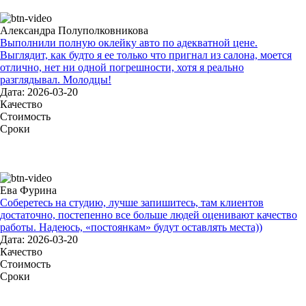
Александра Полуполковникова
Выполнили полную оклейку авто по адекватной цене.
Выглядит, как будто я ее только что пригнал из салона, моется
отлично, нет ни одной погрешности, хотя я реально
разглядывал. Молодцы!
Дата: 2026-03-20
Качество
Стоимость
Сроки
Ева Фурина
Соберетесь на студию, лучше запишитесь, там клиентов
достаточно, постепенно все больше людей оценивают качество
работы. Надеюсь, «постоянкам» будут оставлять места))
Дата: 2026-03-20
Качество
Стоимость
Сроки