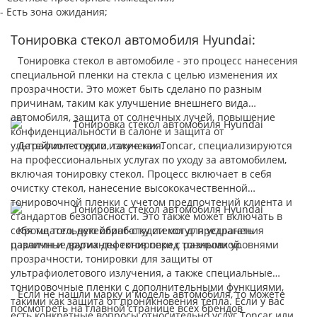
- Есть зона ожидания;
Тонировка стекол автомобиля Hyundai:
Тонировка стекол в автомобиле - это процесс нанесения
специальной пленки на стекла с целью изменения их
прозрачности. Это может быть сделано по разным
причинам, таким как улучшение внешнего вида
автомобиля, защита от солнечных лучей, повышение
конфиденциальности в салоне и защита от
ультрафиолетового излучения.
Детейлинг-студии, такие как Toncar, специализируются
на профессиональных услугах по уходу за автомобилем,
включая тонировку стекол. Процесс включает в себя
очистку стекол, нанесение высококачественной
тонировочной пленки с учетом предпочтений клиента и
стандартов безопасности. Это также может включать в
себя тщательную обработку стекол для устранения
Кроме того, детейлинг-студии могут предлагать
царапин и других дефектов перед тонировкой.
различные варианты тонировки с разными уровнями
прозрачности, тонировки для защиты от
ультрафиолетового излучения, а также специальные
тонировочные пленки с дополнительными функциями,
Если не нашли марку и модель автомобиля, то можете
такими как защита от проникновения тепла. Если у вас
посмотреть на главной странице всех брендов
есть конкретные вопросы относительно услуг Toncar или