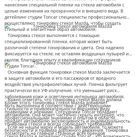
нанесения специальной пленки на стекла автомобиля с
целью изменения их прозрачности и внешнего вида. В
детейлинг студии Toncar специалисты профессионально
осуществляют тонировку стекол Mazda, чтобы создать
стильный и элегантный образ автомобиля.
Тонировка стекол выполняется с помощью
специализированной пленки, которая может быть
различной степени тонирования и цвета. Она надежно
фиксируется на стекле, не оставляя воздушных пузырей и
сколов, благодаря опыту и квалификации сотрудников
студии Toncar.
Основная функция тонировки стекол Mazda заключается
в защите автомобиля и его пассажиров от вредного
воздействия ультрафиолетовых лучей. Пленка фильтрует
практически все УФ-излучение, что уменьшает риск
заболевания кожи и осветления интерьера автомобиля.
Важно отметить, что тонировка стекол Mazda должна
Кроме этого, тонировка стекол Mazda добавляет
быть выполнена в соответствии с действующими
стильности и привлекательности внешнему виду
правилами и нормами. Сотрудники Toncar обладают
автомобиля. Она может частично скрыть интерьер, что
профессиональными знаниями и опытом в области
придает автомобилю эксклюзивность и индивидуальность.
тонировки стекол и всегда соблюдают требования
Если не нашли марку и модель автомобиля, то можете
безопасности и правила дорожного движения. Тонировка
посмотреть на главной странице всех брендов
стекол Mazda в детейлинг студии Toncar - это возможность